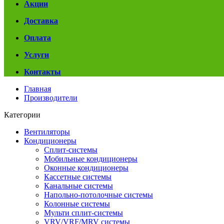
Акции
Доставка
Оплата
Услуги
Контакты
Главная
Производители
Категории
Вентиляторы
Кондиционеры
Сплит-системы
Мобильные кондиционеры
Оконные кондиционеры
Кассетные системы
Канальные системы
Напольно-потолочные системы
Колонные системы
Мульти сплит-системы
VRV/VRF/MRV системы