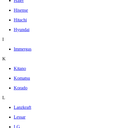
Haier
Hisense
Hitachi
Hyundai
I
Immergas
K
Kitano
Komatsu
Korado
L
Lanzkraft
Lessar
LG