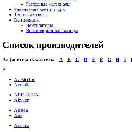
Расходные материалы
Радиальные вентиляторы
Тепловые завесы
Вентиляция
Вентиляторы
Вентиляционные выходы
Список производителей
Алфавитный указатель:
A
B
C
D
E
F
G
H
I
A
Ac Electric
Aeronik
AIRGREEN
Akvilon
Ariston
Aux
Axioma