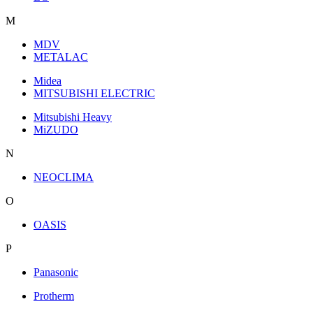
M
MDV
METALAC
Midea
MITSUBISHI ELECTRIC
Mitsubishi Heavy
MiZUDO
N
NEOCLIMA
O
OASIS
P
Panasonic
Protherm