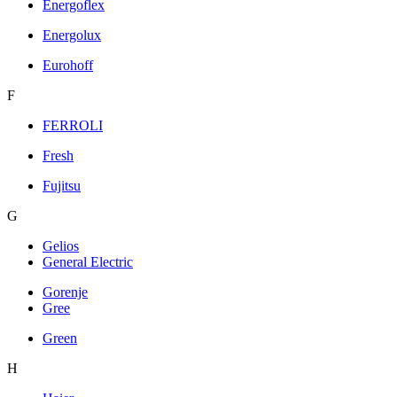
Energoflex
Energolux
Eurohoff
F
FERROLI
Fresh
Fujitsu
G
Gelios
General Electric
Gorenje
Gree
Green
H