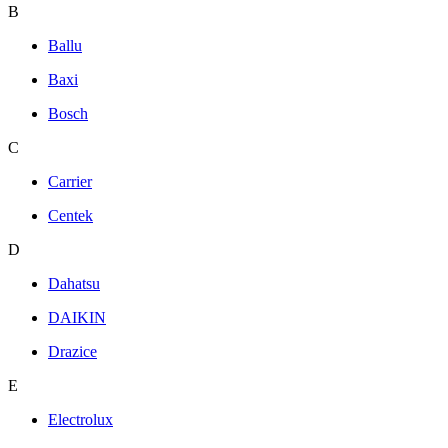
B
Ballu
Baxi
Bosch
C
Carrier
Centek
D
Dahatsu
DAIKIN
Drazice
E
Electrolux