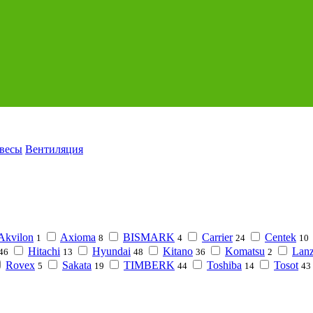
авесы
Вентиляция
Akvilon
Axioma
BISMARK
Carrier
Centek
1
8
4
24
10
Hitachi
Hyundai
Kitano
Komatsu
Lanz
46
13
48
36
2
Rovex
Sakata
TIMBERK
Toshiba
Tosot
5
19
44
14
43