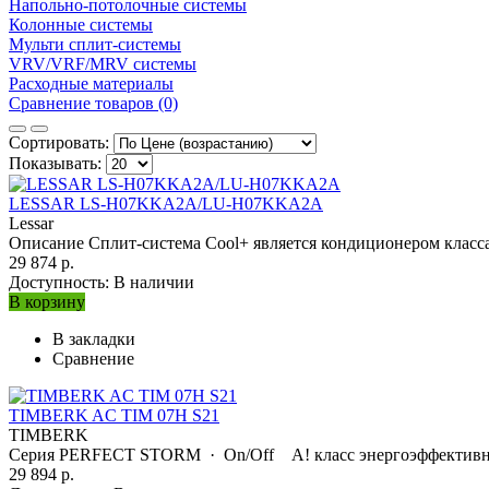
Напольно-потолочные системы
Колонные системы
Мульти сплит-системы
VRV/VRF/MRV системы
Расходные материалы
Сравнение товаров (0)
Сортировать:
Показывать:
LESSAR LS-H07KKA2A/LU-H07KKA2A
Lessar
Описание Сплит-система Cool+ является кондиционером класса 
29 874 р.
Доступность:
В наличии
В корзину
В закладки
Сравнение
TIMBERK AC TIM 07H S21
TIMBERK
Серия PERFECT STORM · On/Off А! класс энергоэффективнос
29 894 р.