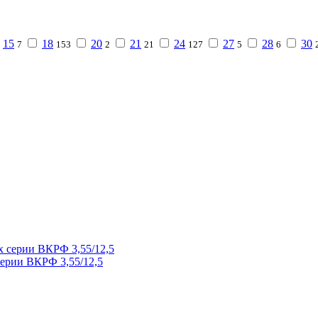
15
18
20
21
24
27
28
30
7
153
2
21
127
5
6
ерии ВКРФ 3,55/12,5