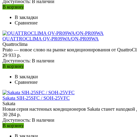
Доступность:
В наличии
В корзину
В закладки
Сравнение
QUATTROCLIMA QV-PR09WA/QN-PR09WA
Quattroclima
Prato — новое слово на рынке кондиционирования от QuattroC
29 933 р.
Доступность:
В наличии
В корзину
В закладки
Сравнение
Sakata SIH-25SFC / SOH-25VFC
Sakata
Новая серия настенных кондиционеров Sakata станет находкой
30 284 р.
Доступность:
В наличии
В корзину
В закладки