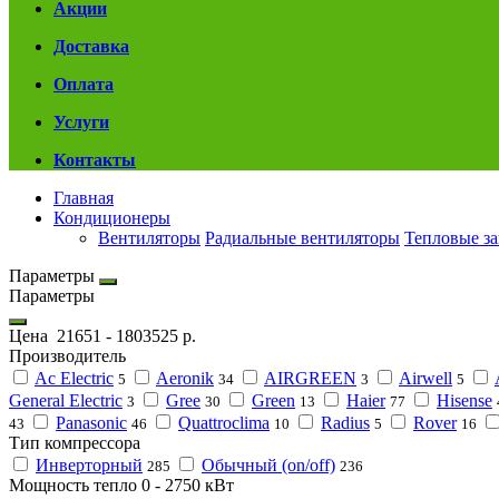
Акции
Доставка
Оплата
Услуги
Контакты
Главная
Кондиционеры
Вентиляторы
Радиальные вентиляторы
Тепловые з
Параметры
Параметры
Цена
21651
-
1803525
р.
Производитель
Ac Electric
Aeronik
AIRGREEN
Airwell
5
34
3
5
General Electric
Gree
Green
Haier
Hisense
3
30
13
77
Panasonic
Quattroclima
Radius
Rover
43
46
10
5
16
Тип компрессора
Инверторный
Обычный (on/off)
285
236
Мощность тепло
0
-
2750
кВт