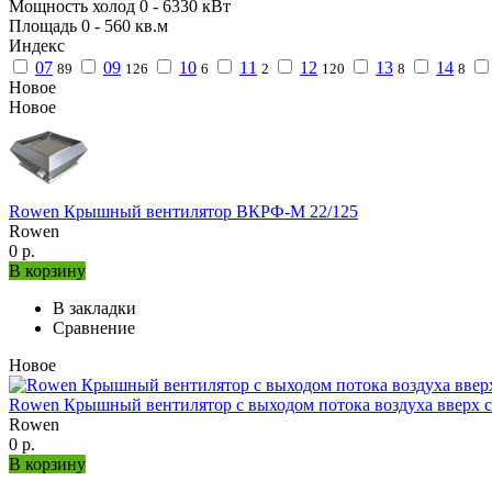
Мощность холод
0
-
6330
кВт
Площадь
0
-
560
кв.м
Индекс
07
09
10
11
12
13
14
89
126
6
2
120
8
8
Новое
Новое
Rowen Крышный вентилятор ВКРФ-М 22/125
Rowen
0 р.
В корзину
В закладки
Сравнение
Новое
Rowen Крышный вентилятор с выходом потока воздуха вверх с
Rowen
0 р.
В корзину