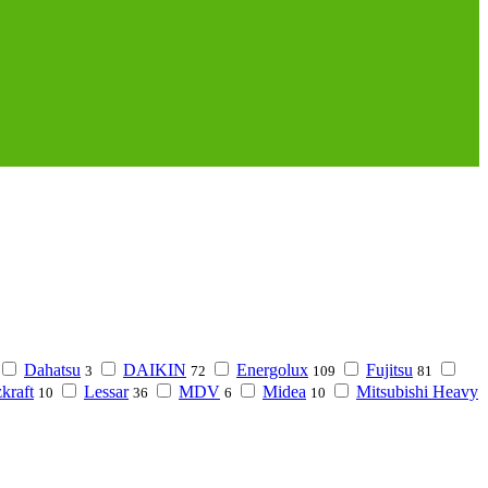
Dahatsu
DAIKIN
Energolux
Fujitsu
3
72
109
81
kraft
Lessar
MDV
Midea
Mitsubishi Heavy
10
36
6
10