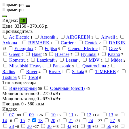
Параметры
Параметры
Индекс:
18
Цена
33150
-
370166
р.
Производитель
Ac Electric
Aeronik
AIRGREEN
Airwell
1
5
1
1
Axioma
BISMARK
Carrier
Centek
DAIKIN
1
1
5
2
Energolux
Fujitsu
General Electric
Gree
15
7
9
1
5
Green
Haier
Hisense
Hyundai
Kitano
2
15
7
8
7
Komatsu
Lanzkraft
Lessar
MDV
Midea
1
3
5
1
2
Mitsubishi Heavy
Panasonic
Quattroclima
8
9
2
Radius
Rover
Rovex
Sakata
TIMBERK
1
4
1
5
9
Toshiba
Tosot
3
6
Тип компрессора
Инверторный
Обычный (on/off)
50
45
Мощность тепло
0
-
2750
кВт
Мощность холод
0
-
6330
кВт
Площадь
0
-
560
кв.м
Индекс
07
09
10
11
12
13
+89
+126
+6
+2
+120
+8
14
15
18
20
21
24
27
+8
+7
+2
+21
+127
+5
28
30
36
42
48
56
+6
+27
+48
+21
+48
+16