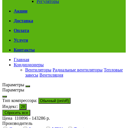
Регуляторы
Акции
Доставка
Оплата
Услуги
Контакты
Главная
Кондиционеры
Вентиляторы
Радиальные вентиляторы
Тепловые
завесы
Вентиляция
Параметры
Параметры
Тип компрессора:
Обычный (on/off)
Индекс:
28
Сбросить все
Цена
110896
-
143286
р.
Производитель