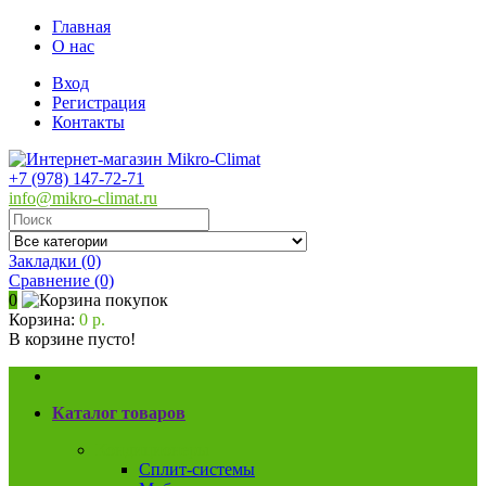
Главная
О нас
Вход
Регистрация
Контакты
+7 (978) 147-72-71
info@mikro-climat.ru
Закладки (0)
Сравнение
(0)
0
Корзина:
0 р.
В корзине пусто!
Каталог товаров
Кондиционеры
Сплит-системы