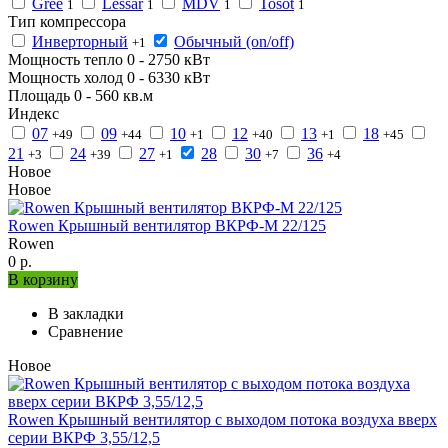
Gree
Lessar
MDV
Tosot
1
1
1
1
Тип компрессора
Инверторный
Обычный (on/off)
+1
Мощность тепло
0
-
2750
кВт
Мощность холод
0
-
6330
кВт
Площадь
0
-
560
кв.м
Индекс
07
09
10
12
13
18
+49
+44
+1
+40
+1
+45
21
24
27
28
30
36
+3
+39
+1
+7
+4
Новое
Новое
Rowen Крышный вентилятор ВКРФ-М 22/125
Rowen
0 р.
В корзину
В закладки
Сравнение
Новое
Rowen Крышный вентилятор с выходом потока воздуха вверх
серии ВКРФ 3,55/12,5