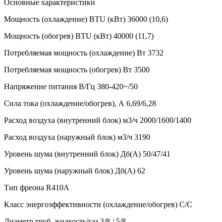
Основные характеристики
Мощность (охлаждение) BTU (кВт)
36000 (10,6)
Мощность (обогрев) BTU (кВт)
40000 (11,7)
Потребляемая мощность (охлаждение) Вт
3732
Потребляемая мощность (обогрев) Вт
3500
Напряжение питания В/Гц
380-420~/50
Сила тока (охлаждение/обогрев), А
6,69/6,28
Расход воздуха (внутренний блок) м3/ч
2000/1600/1400
Расход воздуха (наружный блок) м3/ч
3190
Уровень шума (внутренний блок) Дб(А)
50/47/41
Уровень шума (наружный блок) Дб(А)
62
Тип фреона
R410A
Класс энергоэффективности (охлаждение/обогрев)
С/С
Диаметр труб, жидкость/газ
3/8 / 5/8