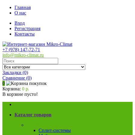
Главная
О нас
Вход
Регистрация
Контакты
+7 (978) 147-72-71
info@mikro-climat.ru
Закладки (0)
Сравнение
(0)
0
Корзина:
0 р.
В корзине пусто!
Каталог товаров
Кондиционеры
Сплит-системы