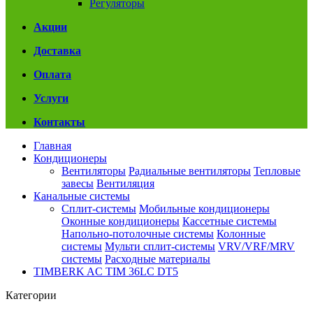
Регуляторы
Акции
Доставка
Оплата
Услуги
Контакты
Главная
Кондиционеры
Вентиляторы
Радиальные вентиляторы
Тепловые
завесы
Вентиляция
Канальные системы
Сплит-системы
Мобильные кондиционеры
Оконные кондиционеры
Кассетные системы
Напольно-потолочные системы
Колонные
системы
Мульти сплит-системы
VRV/VRF/MRV
системы
Расходные материалы
TIMBERK AC TIM 36LC DT5
Категории