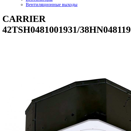
Вентиляционные выходы
CARRIER
42TSH0481001931/38HN04811