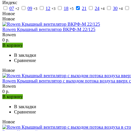
Индекс
07
09
12
18
21
24
30
+2
+3
+3
+5
+4
+4
Новое
Новое
Rowen Крышный вентилятор ВКРФ-М 22/125
Rowen
0 р.
В корзину
В закладки
Сравнение
Новое
Rowen Крышный вентилятор с выходом потока воздуха вверх с
Rowen
0 р.
В корзину
В закладки
Сравнение
Новое