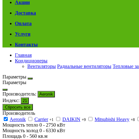
Акции
Доставка
Оплата
Услуги
Контакты
Главная
Кондиционеры
Вентиляторы
Радиальные вентиляторы
Тепловые з
Параметры
Параметры
Производитель:
Aeronik
Индекс:
21
Сбросить все
Производитель
Aeronik
Carrier
DAIKIN
Mitsubishi Heavy
+1
+9
+8
Мощность тепло
0
-
2750
кВт
Мощность холод
0
-
6330
кВт
Площадь
0
-
560
кв.м