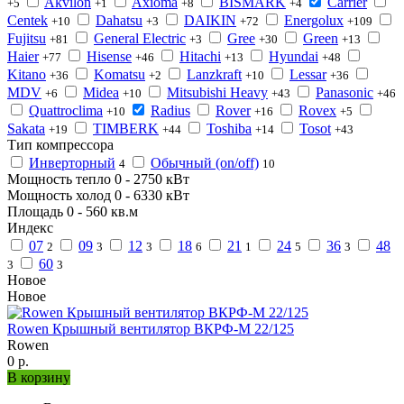
Akvilon
Axioma
BISMARK
Carrier
+5
+1
+8
+4
Centek
Dahatsu
DAIKIN
Energolux
+10
+3
+72
+109
Fujitsu
General Electric
Gree
Green
+81
+3
+30
+13
Haier
Hisense
Hitachi
Hyundai
+77
+46
+13
+48
Kitano
Komatsu
Lanzkraft
Lessar
+36
+2
+10
+36
MDV
Midea
Mitsubishi Heavy
Panasonic
+6
+10
+43
+46
Quattroclima
Radius
Rover
Rovex
+10
+16
+5
Sakata
TIMBERK
Toshiba
Tosot
+19
+44
+14
+43
Тип компрессора
Инверторный
Обычный (on/off)
4
10
Мощность тепло
0
-
2750
кВт
Мощность холод
0
-
6330
кВт
Площадь
0
-
560
кв.м
Индекс
07
09
12
18
21
24
36
48
2
3
3
6
1
5
3
60
3
3
Новое
Новое
Rowen Крышный вентилятор ВКРФ-М 22/125
Rowen
0 р.
В корзину