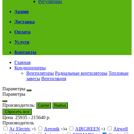
Регуляторы
Акции
Доставка
Оплата
Услуги
Контакты
Главная
Кондиционеры
Вентиляторы
Радиальные вентиляторы
Тепловые
завесы
Вентиляция
Параметры
Параметры
Производитель:
Carrier
Radius
Сбросить все
Цена
25935
-
215640
р.
Производитель
Ac Electric
Aeronik
AIRGREEN
Airwell
+5
+34
+3