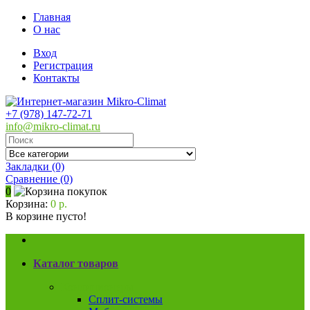
Главная
О нас
Вход
Регистрация
Контакты
+7 (978) 147-72-71
info@mikro-climat.ru
Закладки (0)
Сравнение
(0)
0
Корзина:
0 р.
В корзине пусто!
Каталог товаров
Кондиционеры
Сплит-системы