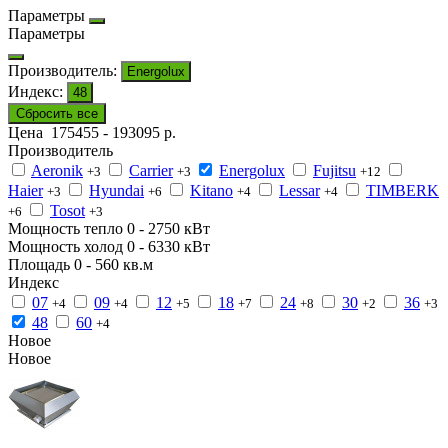
Параметры
Параметры
Производитель:
Energolux
Индекс:
48
Сбросить все
Цена
175455
-
193095
р.
Производитель
Aeronik
Carrier
Energolux
Fujitsu
+3
+3
+12
Haier
Hyundai
Kitano
Lessar
TIMBERK
+3
+6
+4
+4
Tosot
+6
+3
Мощность тепло
0
-
2750
кВт
Мощность холод
0
-
6330
кВт
Площадь
0
-
560
кв.м
Индекс
07
09
12
18
24
30
36
+4
+4
+5
+7
+8
+2
+3
48
60
+4
Новое
Новое