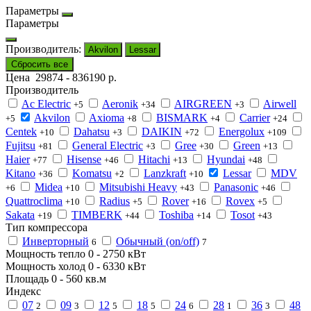
Параметры
Параметры
Производитель:
Akvilon
Lessar
Сбросить все
Цена
29874
-
836190
р.
Производитель
Ac Electric
Aeronik
AIRGREEN
Airwell
+5
+34
+3
Akvilon
Axioma
BISMARK
Carrier
+5
+8
+4
+24
Centek
Dahatsu
DAIKIN
Energolux
+10
+3
+72
+109
Fujitsu
General Electric
Gree
Green
+81
+3
+30
+13
Haier
Hisense
Hitachi
Hyundai
+77
+46
+13
+48
Kitano
Komatsu
Lanzkraft
Lessar
MDV
+36
+2
+10
Midea
Mitsubishi Heavy
Panasonic
+6
+10
+43
+46
Quattroclima
Radius
Rover
Rovex
+10
+5
+16
+5
Sakata
TIMBERK
Toshiba
Tosot
+19
+44
+14
+43
Тип компрессора
Инверторный
Обычный (on/off)
6
7
Мощность тепло
0
-
2750
кВт
Мощность холод
0
-
6330
кВт
Площадь
0
-
560
кв.м
Индекс
07
09
12
18
24
28
36
48
2
3
5
5
6
1
3