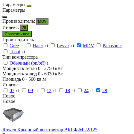
Параметры
Параметры
Производитель:
MDV
Индекс:
28
Сбросить все
Производитель
Gree
Haier
Lessar
MDV
Panasonic
+1
+1
+1
+1
Tosot
+1
Тип компрессора
Обычный (on/off)
1
Мощность тепло
0
-
2750
кВт
Мощность холод
0
-
6330
кВт
Площадь
0
-
560
кв.м
Индекс
07
09
12
18
24
28
+1
+1
+1
+1
+1
Новое
Новое
Rowen Крышный вентилятор ВКРФ-М 22/125