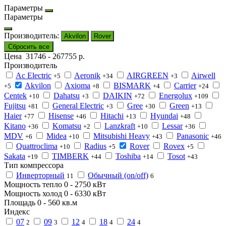
Параметры
Параметры
Производитель:
Akvilon
Rover
Сбросить все
Цена
31746
-
267755
р.
Производитель
Ac Electric
Aeronik
AIRGREEN
Airwell
+5
+34
+3
Akvilon
Axioma
BISMARK
Carrier
+5
+8
+4
+24
Centek
Dahatsu
DAIKIN
Energolux
+10
+3
+72
+109
Fujitsu
General Electric
Gree
Green
+81
+3
+30
+13
Haier
Hisense
Hitachi
Hyundai
+77
+46
+13
+48
Kitano
Komatsu
Lanzkraft
Lessar
+36
+2
+10
+36
MDV
Midea
Mitsubishi Heavy
Panasonic
+6
+10
+43
+46
Quattroclima
Radius
Rover
Rovex
+10
+5
+5
Sakata
TIMBERK
Toshiba
Tosot
+19
+44
+14
+43
Тип компрессора
Инверторный
Обычный (on/off)
11
6
Мощность тепло
0
-
2750
кВт
Мощность холод
0
-
6330
кВт
Площадь
0
-
560
кв.м
Индекс
07
09
12
18
24
2
3
4
4
4