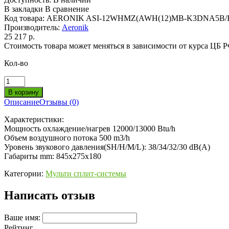
В закладки
В сравнение
Код товара:
AERONIK ASI-12WHMZ(AWH(12)MB-K3DNA5B/I
Производитель:
Aeronik
25 217 р.
Стоимость товара может меняться в зависимости от курса ЦБ 
Кол-во
Описание
Отзывы (0)
Характеристики:
Мощность охлаждение/нагрев 12000/13000 Btu/h
Объем воздушного потока 500 m3/h
Уровень звукового давления(SH/H/M/L): 38/34/32/30 dB(A)
Габариты mm: 845х275х180
Категории:
Мульти сплит-системы
Написать отзыв
Ваше имя:
Рейтинг