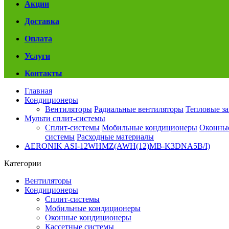
Акции
Доставка
Оплата
Услуги
Контакты
Главная
Кондиционеры
Вентиляторы
Радиальные вентиляторы
Тепловые з
Мульти сплит-системы
Сплит-системы
Мобильные кондиционеры
Оконны
системы
Расходные материалы
AERONIK ASI-12WHMZ(AWH(12)MB-K3DNA5B/I)
Категории
Вентиляторы
Кондиционеры
Сплит-системы
Мобильные кондиционеры
Оконные кондиционеры
Кассетные системы