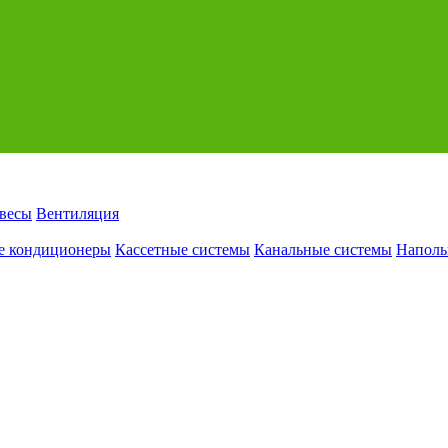
авесы
Вентиляция
е кондиционеры
Кассетные системы
Канальные системы
Наполь