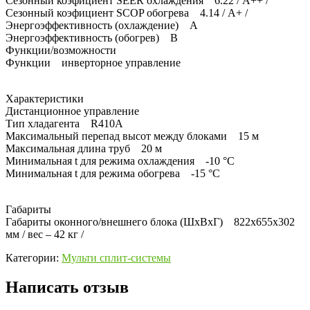
Сезонный коэфициент SEER охлаждения 6.22 / A++ /
Сезонный коэфициент SCOP обогрева 4.14 / A+ /
Энергоэффективность (охлаждение) A
Энергоэффективность (обогрев) B
Функции/возможности
Функции инверторное управление
Характеристики
Дистанционное управление
Тип хладагента R410А
Максимальный перепад высот между блоками 15 м
Максимальная длина труб 20 м
Минимальная t для режима охлаждения -10 °C
Минимальная t для режима обогрева -15 °C
Габариты
Габариты оконного/внешнего блока (ШхВхГ) 822x655x302
мм / вес – 42 кг /
Категории:
Мульти сплит-системы
Написать отзыв