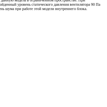
ь данную модель в ограниченном пространстве. При
зойденный уровень статического давления вентилятора 90 Па
ень шума при работе этой модели внутреннего блока.