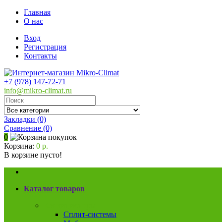
Главная
О нас
Вход
Регистрация
Контакты
+7 (978) 147-72-71
info@mikro-climat.ru
Закладки (0)
Сравнение
(0)
0
Корзина:
0 р.
В корзине пусто!
Каталог товаров
Кондиционеры
Сплит-системы