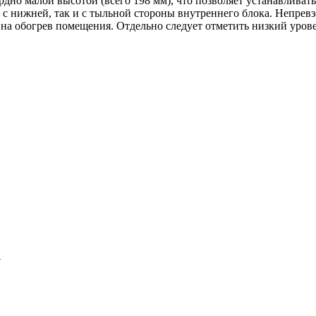
дно малой высотой (всего 198 мм), что позволяет устанавливат
 с нижней, так и с тыльной стороны внутреннего блока. Непрев
е на обогрев помещения. Отдельно следует отметить низкий уров
7