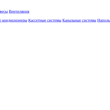
авесы
Вентиляция
е кондиционеры
Кассетные системы
Канальные системы
Наполь