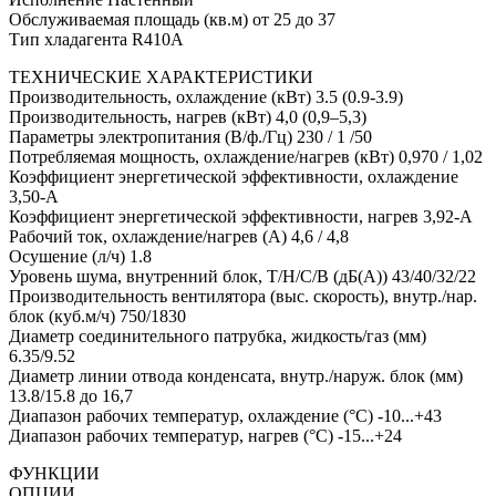
Обслуживаемая площадь (кв.м) от 25 до 37
Тип хладагента R410A
ТЕХНИЧЕСКИЕ ХАРАКТЕРИСТИКИ
Производительность, охлаждение (кВт) 3.5 (0.9-3.9)
Производительность, нагрев (кВт) 4,0 (0,9–5,3)
Параметры электропитания (В/ф./Гц) 230 / 1 /50
Потребляемая мощность, охлаждение/нагрев (кВт) 0,970 / 1,02
Коэффициент энергетической эффективности, охлаждение
3,50-А
Коэффициент энергетической эффективности, нагрев 3,92-А
Рабочий ток, охлаждение/нагрев (A) 4,6 / 4,8
Осушение (л/ч) 1.8
Уровень шума, внутренний блок, Т/Н/С/В (дБ(А)) 43/40/32/22
Производительность вентилятора (выс. скорость), внутр./нар.
блок (куб.м/ч) 750/1830
Диаметр соединительного патрубка, жидкость/газ (мм)
6.35/9.52
Диаметр линии отвода конденсата, внутр./наруж. блок (мм)
13.8/15.8 до 16,7
Диапазон рабочих температур, охлаждение (°C) -10...+43
Диапазон рабочих температур, нагрев (°C) -15...+24
ФУНКЦИИ
ОПЦИИ