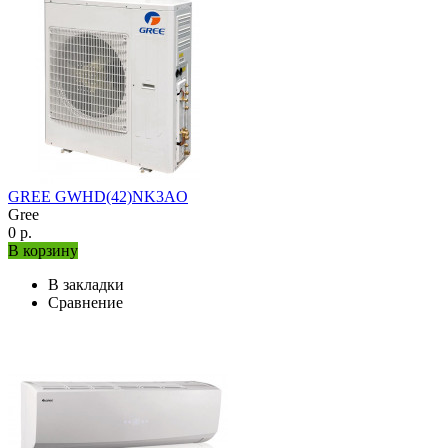
GREE GWHD(42)NK3AO
Gree
0 р.
В корзину
В закладки
Сравнение