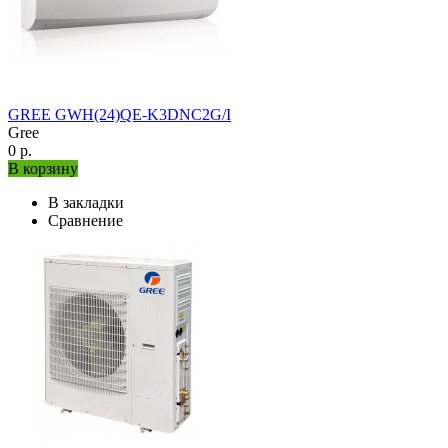
GREE GWH(24)QE-K3DNC2G/I
Gree
0 р.
В корзину
В закладки
Сравнение