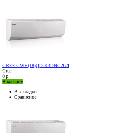
GREE GWH(18)QD-K3DNC2G/I
Gree
0 р.
В корзину
В закладки
Сравнение