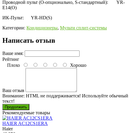
Проводной пульт (О-опционально, S-стандартный):
YR-
E14(O)
ИК-Пульт:
YR-HD(S)
Категории:
Кондиционеры
,
Мульти сплит-системы
Написать отзыв
Ваше имя:
Рейтинг
Плохо
Хорошо
Ваш отзыв
Внимание:
HTML не поддерживается! Используйте обычный
текст!
Продолжить
Рекомендуемые товары
HAIER AC12CS1ERA
Haier