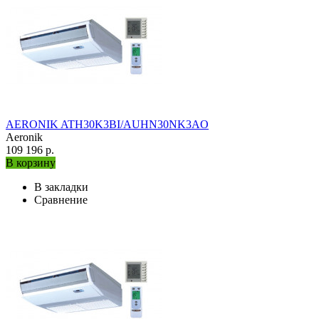
AERONIK ATH30K3BI/AUHN30NK3AO
Aeronik
109 196 р.
В корзину
В закладки
Сравнение