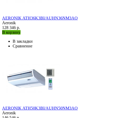
AERONIK ATH36K3BI/AUHN36NM3AO
Aeronik
128 346 р.
В корзину
В закладки
Сравнение
AERONIK ATH50K3BI/AUHN50NM3AO
Aeronik
146 546 р.