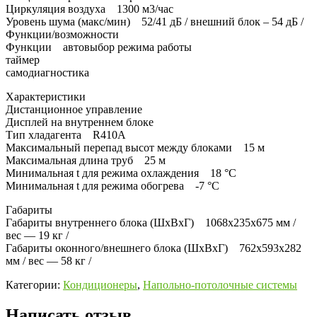
Циркуляция воздуха 1300 м3/час
Уровень шума (макс/мин) 52/41 дБ / внешний блок – 54 дБ /
Функции/возможности
Функции автовыбор режима работы
таймер
самодиагностика
Характеристики
Дистанционное управление
Дисплей на внутреннем блоке
Тип хладагента R410А
Максимальный перепад высот между блоками 15 м
Максимальная длина труб 25 м
Минимальная t для режима охлаждения 18 °C
Минимальная t для режима обогрева -7 °C
Габариты
Габариты внутреннего блока (ШхВхГ) 1068x235x675 мм /
вес — 19 кг /
Габариты оконного/внешнего блока (ШхВхГ) 762x593x282
мм / вес — 58 кг /
Категории:
Кондиционеры
,
Напольно-потолочные системы
Написать отзыв