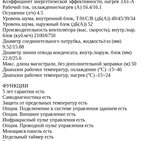
Коэффициент энергетической эффективности, нагрев 3.61-A
Рабочий ток, охлаждение/нагрев (A) 16.4/16.1
Осушение (л/ч) 4.5
Уровень шума, внутренний блок, Т/Н/С/В (дБ(А)) 49/45/39/34
Уровень шума, наружный блок (дБ(А)) 52
Производительность вентилятора (выс. скорость), внутр./нар.
блок (куб.м/ч) 2100/6750
Диаметр соединительного патрубка, жидкость/газ (мм)
9.52/15.88
Диаметр линии отвода конденсата, внутр./наруж. блок (мм)
22.0/25.6
Макс. длина магистрали, без дополнительной заправки (м) 50
Диапазон рабочих температур, охлаждение (°C) -15~46
Диапазон рабочих температур, нагрев (°C) -15~24
ФУНКЦИИ
5 лет гарантии есть
Самодиагностика есть
Защита от предельных температур есть
Опция. Подключение к системе управления зданием есть
Опция. Внешнее управление есть
Инфракрасный пульт управления есть
Опция. Проводной пульт управления есть
Моющаяся панель есть
Недельный таймер есть