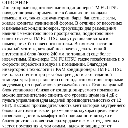
ОПИСАНИЕ
Инверторные подпотолочные кондиционеры ТМ FUJITSU
находят широкое применение в больших по площади
помещениях, таких как аудитории, бары, банкетные залы,
жилые комнаты удлиненной формы. В отличие от кассетных
и канальных кондиционеров, требующих для размещения
наличия межпотолочного пространства, подпотолочные
сплит-системы ТМ FUJITSU могут устанавливаться в
помещениях без навесного потолка. Возможен частично
скрытый монтаж, который позволяет сделать тонкий
внутренний блок (всего 240 мм по толщине) еще более
незаметным. Инженеры ТМ FUJITSU также позаботились и о
скорости обработки воздуха в помещении. Благодаря
инверторной технологии i-PAM кондиционеры ТМ FUJITSU
не только почти в три раза быстрее достигают заданной
температуры (по сравнению со стандартными инверторными
моделями), но и работают чрезвычайно тихо. Если наружный
блок установлен близко от кондиционируемого помещения,
можно дополнительно снизить его уровень шума на 4 дБ с
пульта управления (для моделей производительностью от 12
кВт). Высокая производительность вентиляторов внутреннего
блока и автоматическое трехмерное воздухораспределение
позволяют достичь комфортной подвижности воздуха и
благоприятного поля температур даже в самых отдаленных
частях помещения и, тем самым, надежно защищают от