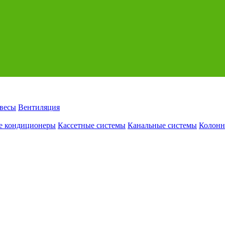
авесы
Вентиляция
е кондиционеры
Кассетные системы
Канальные системы
Колонн