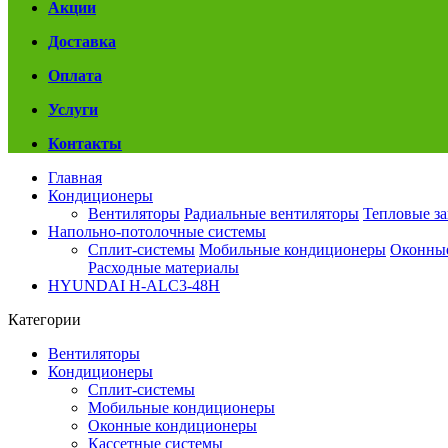
Акции
Доставка
Оплата
Услуги
Контакты
Главная
Кондиционеры
Вентиляторы
Радиальные вентиляторы
Тепловые з
Напольно-потолочные системы
Сплит-системы
Мобильные кондиционеры
Оконны
Расходные материалы
HYUNDAI H-ALC3-48H
Категории
Вентиляторы
Кондиционеры
Сплит-системы
Мобильные кондиционеры
Оконные кондиционеры
Кассетные системы