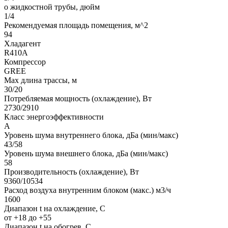
o жидкостной трубы, дюйм
1/4
Рекомендуемая площадь помещения, м^2
94
Хладагент
R410A
Компрессор
GREE
Мах длина трассы, м
30/20
Потребляемая мощность (охлаждение), Вт
2730/2910
Класс энергоэффективности
А
Уровень шума внутреннего блока, дБа (мин/макс)
43/58
Уровень шума внешнего блока, дБа (мин/макс)
58
Производительность (охлаждение), Вт
9360/10534
Расход воздуха внутренним блоком (макс.) м3/ч
1600
Диапазон t на охлаждение, С
от +18 до +55
Диапазон t на обогрев, С