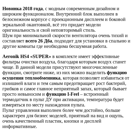
Новинка 2018 года
, с модным современным дизайном и
широким функционалом. Внутренний блок выполнен в
белоснежном корпусе с проекционным дисплеем и боковой
зеркальной окантовкой, всё это придает модели
оригинальность и свой неповторимый стиль.
Шум при минимальной скорости вентилятора очень тихий и
составляет
всего 26 Дба
, подходит для установки в спальню и
другие комнаты где необходима бесшумная работа.
Aeronik HS4 «SUPER»
в комплекте имеет эффективные
фильтры очистки воздуха, благодаря которым воздух станет
чище. В данной модели присутствуют многочисленные
функции, смотрите ниже, из них можно выделить
функцию
осушения теплообменника
, которая позволяет избавиться от
излишней влаги и тем самым предотвращает рост бактерий,
грибков и самое главное неприятный запах, который бывает
просто невыносим и
функцию I-Feel
– встроенный
термодатчик в пульт ДУ при активации, температура будет
измеряться по месту нахождения пульта.
Пульт управления выполнен более чем достойно, больше
характерен для бизнес моделей, приятный на вид и ощупь,
очень качественный пластик, кнопки и дисплей
информативные.