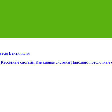
авесы
Вентиляция
Кассетные системы
Канальные системы
Напольно-потолочные 