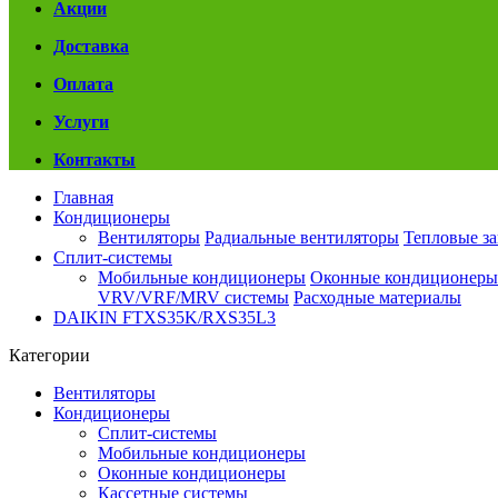
Акции
Доставка
Оплата
Услуги
Контакты
Главная
Кондиционеры
Вентиляторы
Радиальные вентиляторы
Тепловые з
Сплит-системы
Мобильные кондиционеры
Оконные кондиционеры
VRV/VRF/MRV системы
Расходные материалы
DAIKIN FTXS35K/RXS35L3
Категории
Вентиляторы
Кондиционеры
Сплит-системы
Мобильные кондиционеры
Оконные кондиционеры
Кассетные системы