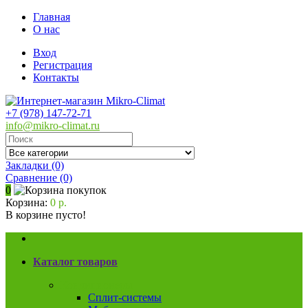
Главная
О нас
Вход
Регистрация
Контакты
+7 (978) 147-72-71
info@mikro-climat.ru
Закладки (0)
Сравнение
(0)
0
Корзина:
0 р.
В корзине пусто!
Каталог товаров
Кондиционеры
Сплит-системы