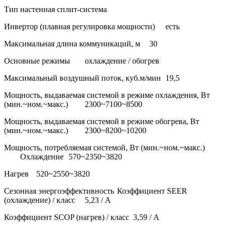
Тип
настенная сплит-система
Инвертор (плавная регулировка мощности)
есть
Максимальная длина коммуникаций, м
30
Основные режимы
охлаждение / обогрев
Максимальный воздушный поток, куб.м/мин
19,5
Мощность, выдаваемая системой в режиме охлаждения, Вт
(мин.~ном.~макс.)
2300~7100~8500
Мощность, выдаваемая системой в режиме обогрева, Вт
(мин.~ном.~макс.)
2300~8200~10200
Мощность, потребляемая системой, Вт (мин.~ном.~макс.)
Охлаждение
570~2350~3820
Нагрев
520~2550~3820
Сезонная энергоэффективность
Коэффициент SEER
(охлаждение) / класс
5,23 / А
Коэффициент SCOP (нагрев) / класс
3,59 / А