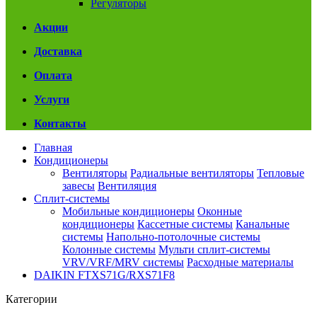
Регуляторы
Акции
Доставка
Оплата
Услуги
Контакты
Главная
Кондиционеры
Вентиляторы
Радиальные вентиляторы
Тепловые
завесы
Вентиляция
Сплит-системы
Мобильные кондиционеры
Оконные
кондиционеры
Кассетные системы
Канальные
системы
Напольно-потолочные системы
Колонные системы
Мульти сплит-системы
VRV/VRF/MRV системы
Расходные материалы
DAIKIN FTXS71G/RXS71F8
Категории