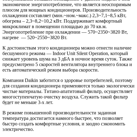
экономичное энергопотребление, что является неоспоримым
плюсом для мощных кондиционеров. Производительность
охлаждения составляет (мин.~ном.~макс.) 2,3~7,1~8,5 кВт,
обогрева – 2,3~8,2~10,2 кВт. Поддерживает комфортный
микроклимат в помещении площадью до 70 кв.м.
Энергопотребление при охлаждении — 570~2350~3820 Вт,
нагреве — 520~2550~3820 Вт.
К достоинствам этого кондиционера можно отнести наличие
бесшумного режима — Indoor Unit Silent Operation, который
снижает уровень шума на 3 дБА в ночное время суток. Также
предусмотрено 5 скоростей вентилятора внутреннего блока и
есть автоматический режим выбора скорости.
Компания Daikin заботится о здоровье потребителей, поэтому
для создания кондиционера применяются только экологически
чистые материалы. Титано-апатитовый фильтр, осуществляет
многоступенчатую очистку воздуха. Служить такой фильтр
будет не меньше 3-х лет.
В режиме повышенной производительности заданная
температура достигается намного быстрее, что позволяет
быстро создать комфортные условия, и заодно сэкономить
электричество.