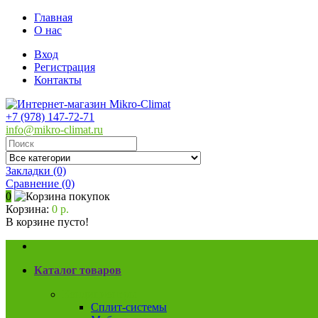
Главная
О нас
Вход
Регистрация
Контакты
+7 (978) 147-72-71
info@mikro-climat.ru
Закладки (0)
Сравнение
(0)
0
Корзина:
0 р.
В корзине пусто!
Каталог товаров
Кондиционеры
Сплит-системы