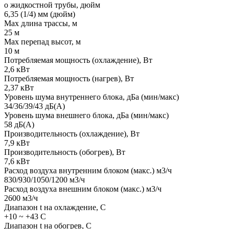
o жидкостной трубы, дюйм
6,35 (1/4) мм (дюйм)
Мах длина трассы, м
25 м
Мах перепад высот, м
10 м
Потребляемая мощность (охлаждение), Вт
2,6 кВт
Потребляемая мощность (нагрев), Вт
2,37 кВт
Уровень шума внутреннего блока, дБа (мин/макс)
34/36/39/43 дБ(А)
Уровень шума внешнего блока, дБа (мин/макс)
58 дБ(А)
Производительность (охлаждение), Вт
7,9 кВт
Производительность (обогрев), Вт
7,6 кВт
Расход воздуха внутренним блоком (макс.) м3/ч
830/930/1050/1200 м3/ч
Расход воздуха внешним блоком (макс.) м3/ч
2600 м3/ч
Диапазон t на охлаждение, С
+10 ~ +43 С
Диапазон t на обогрев, С