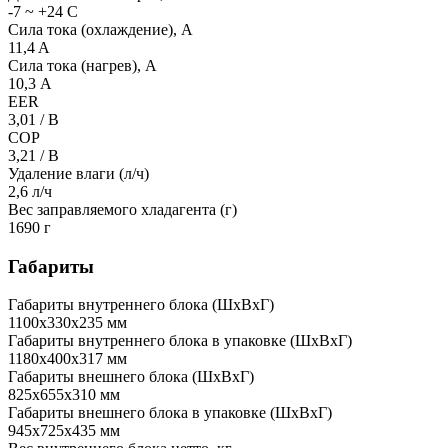
-7 ~ +24 С
Сила тока (охлаждение), А
11,4 A
Сила тока (нагрев), А
10,3 А
EER
3,01 / B
COP
3,21 / B
Удаление влаги (л/ч)
2,6 л/ч
Вес заправляемого хладагента (г)
1690 г
Габариты
Габариты внутреннего блока (ШхВхГ)
1100х330х235 мм
Габариты внутреннего блока в упаковке (ШхВхГ)
1180х400х317 мм
Габариты внешнего блока (ШхВхГ)
825х655х310 мм
Габариты внешнего блока в упаковке (ШхВхГ)
945х725х435 мм