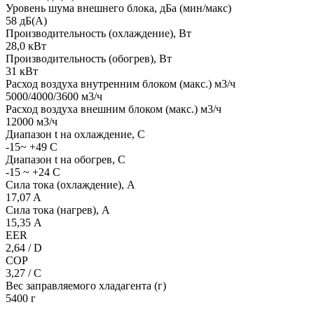
Уровень шума внешнего блока, дБа (мин/макс)
58 дБ(А)
Производительность (охлаждение), Вт
28,0 кВт
Производительность (обогрев), Вт
31 кВт
Расход воздуха внутренним блоком (макс.) м3/ч
5000/4000/3600 м3/ч
Расход воздуха внешним блоком (макс.) м3/ч
12000 м3/ч
Диапазон t на охлаждение, С
-15~ +49 С
Диапазон t на обогрев, С
-15 ~ +24 С
Сила тока (охлаждение), А
17,07 A
Сила тока (нагрев), А
15,35 А
EER
2,64 / D
COP
3,27 / C
Вес заправляемого хладагента (г)
5400 г