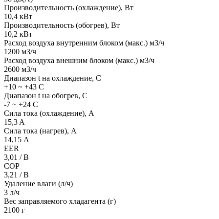
Производительность (охлаждение), Вт
10,4 кВт
Производительность (обогрев), Вт
10,2 кВт
Расход воздуха внутренним блоком (макс.) м3/ч
1200 м3/ч
Расход воздуха внешним блоком (макс.) м3/ч
2600 м3/ч
Диапазон t на охлаждение, С
+10 ~ +43 С
Диапазон t на обогрев, С
-7 ~ +24 С
Сила тока (охлаждение), А
15,3 A
Сила тока (нагрев), А
14,15 А
EER
3,01 / В
COP
3,21 / В
Удаление влаги (л/ч)
3 л/ч
Вес заправляемого хладагента (г)
2100 г