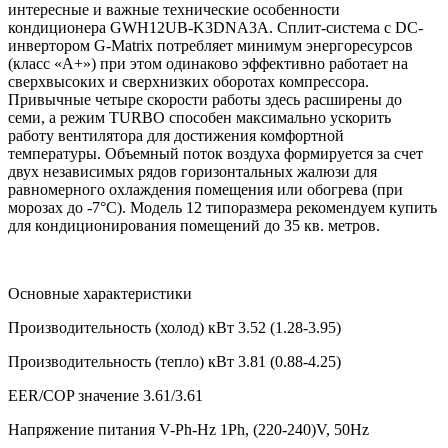
интересные и важные технические особенности
кондиционера GWH12UB-K3DNA3A. Сплит-система с DC-
инвертором G-Matrix потребляет минимум энергоресурсов
(класс «А+») при этом одинаково эффективно работает на
сверхвысоких и сверхнизких оборотах компрессора.
Привычные четыре скорости работы здесь расширены до
семи, а режим TURBO способен максимально ускорить
работу вентилятора для достижения комфортной
температуры. Объемный поток воздуха формируется за счет
двух независимых рядов горизонтальных жалюзи для
равномерного охлаждения помещения или обогрева (при
морозах до -7°С). Модель 12 типоразмера рекомендуем купить
для кондиционирования помещений до 35 кв. метров.
Основные характеристики
Производительность (холод)
кВт
3.52
(1.28-3.95)
Производительность (тепло)
кВт
3.81
(0.88-4.25)
EER/COP
значение
3.61/3.61
Напряжение питания
V-Ph-Hz
1Ph, (220-240)V, 50Hz