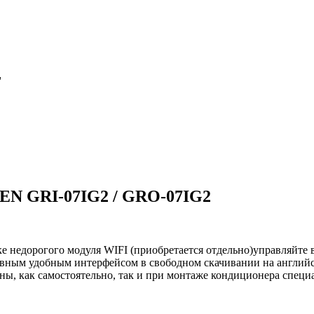
"
 GRI-07IG2 / GRO-07IG2
ке недорогого модуля WIFI (приобретается отдельно)управляйте
ивным удобным интерфейсом в свободном скачивании на английск
ны, как самостоятельно, так и при монтаже кондиционера специ