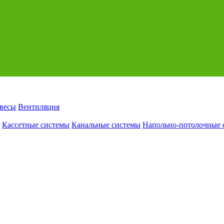
авесы
Вентиляция
Кассетные системы
Канальные системы
Напольно-потолочные 