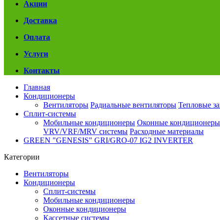
Акции
Доставка
Оплата
Услуги
Контакты
Главная
Кондиционеры
Вентиляторы
Радиальные вентиляторы
Тепловые з
Сплит-системы
Мобильные кондиционеры
Оконные кондиционеры
VRV/VRF/MRV системы
Расходные материалы
GREEN "GENESIS" GRI/GRO-07 IG2 INVERTER
Категории
Вентиляторы
Кондиционеры
Сплит-системы
Мобильные кондиционеры
Оконные кондиционеры
Кассетные системы