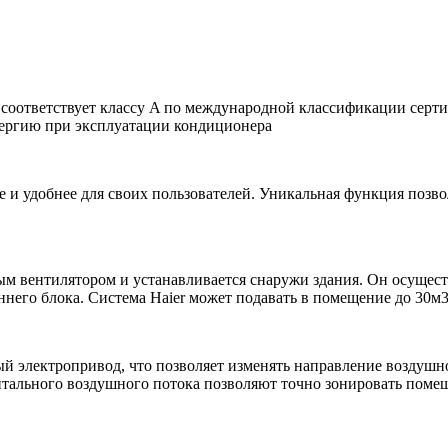
 соответствует классу A по международной классификации серт
нергию при эксплуатации кондиционера
е и удобнее для своих пользователей. Уникальная функция позв
м вентилятором и устанавливается снаружи здания. Он осуществ
него блока. Система Haier может подавать в помещение до 30м3
 электропривод, что позволяет изменять направление воздушно
нтального воздушного потока позволяют точно зонировать помещ