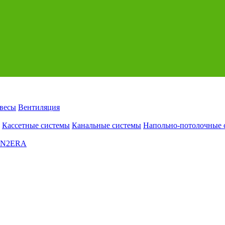
авесы
Вентиляция
Кассетные системы
Канальные системы
Напольно-потолочные 
EN2ERA