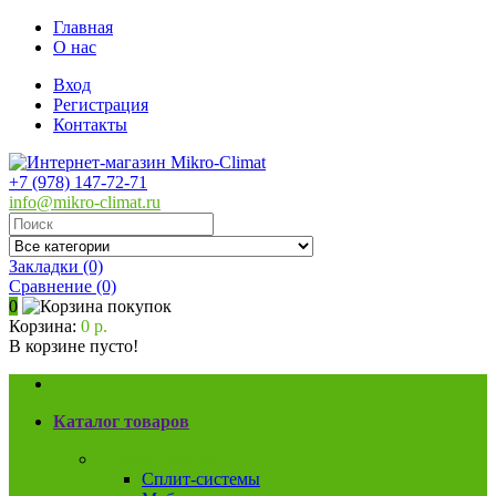
Главная
О нас
Вход
Регистрация
Контакты
+7 (978) 147-72-71
info@mikro-climat.ru
Закладки (0)
Сравнение
(0)
0
Корзина:
0 р.
В корзине пусто!
Каталог товаров
Кондиционеры
Сплит-системы