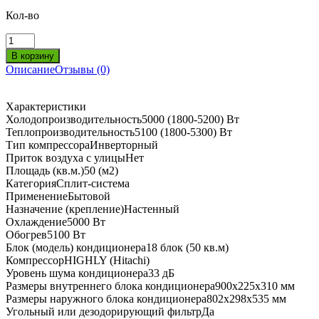
Кол-во
Описание
Отзывы (0)
Характеристики
Холодопроизводительность5000 (1800-5200) Вт
Теплопроизводительность5100 (1800-5300) Вт
Тип компрессораИнверторный
Приток воздуха с улицыНет
Площадь (кв.м.)50 (м2)
КатегорияСплит-система
ПрименениеБытовой
Назначение (крепление)Настенный
Охлаждение5000 Вт
Обогрев5100 Вт
Блок (модель) кондиционера18 блок (50 кв.м)
КомпрессорHIGHLY (Hitachi)
Уровень шума кондиционера33 дБ
Размеры внутреннего блока кондиционера900x225x310 мм
Размеры наружного блока кондиционера802x298x535 мм
Угольный или дезодорирующий фильтрДа