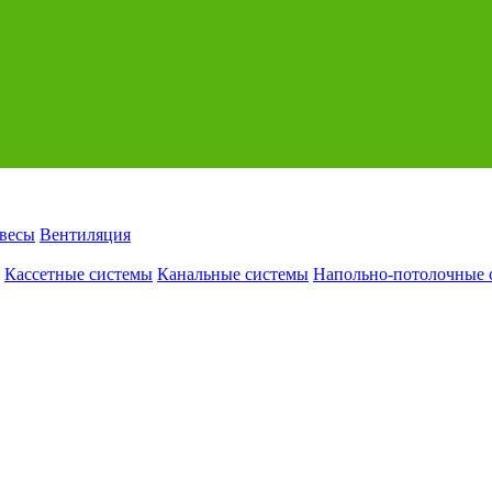
авесы
Вентиляция
Кассетные системы
Канальные системы
Напольно-потолочные 