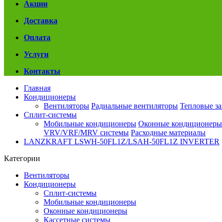
Акции
Доставка
Оплата
Услуги
Контакты
Главная
Кондиционеры
Вентиляторы
Радиальные вентиляторы
Тепловые з
Сплит-системы
Мобильные кондиционеры
Оконные кондиционеры
VRV/VRF/MRV системы
Расходные материалы
LANZKRAFT LSWH-50FL1Z/LSAH-50FL1Z INVERTER
Категории
Вентиляторы
Кондиционеры
Сплит-системы
Мобильные кондиционеры
Оконные кондиционеры
Кассетные системы