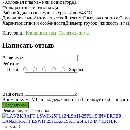
«Холодная плазма» или ионизаторДа
Фильтры тонкой очисткиДа
Рабочий диапазон температурот -7 до +43 °C
ДополнительноАвтоматический режим,Самодиагностика,Самоо
Характеристики и особенностиДиаметр трубок (жидкость и газ) =
Категории:
Кондиционеры
,
Сплит-системы
Написать отзыв
Ваше имя:
Рейтинг
Плохо
Хорошо
Ваш отзыв
Внимание:
HTML не поддерживается! Используйте обычный те
Продолжить
Рекомендуемые товары
LANZKRAFT LSWH-25FL1Z/LSAH-25FL1Z INVERTER
Lanzkraft