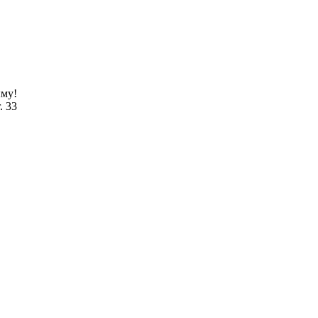
ыму!
. 33