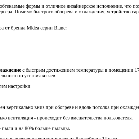
обтекаемые формы и отличное дизайнерское исполнение, что по
ера. Помимо быстрого обогрева и охлаждения, устройство гара
 от бренда Midea серии Blanc:
хлаждение
с быстрым достижением температуры в помещении 17 
льного отсутствия хозяев.
лем настройки.
ен вертикально вниз при обогреве и вдоль потолка при охлажде
ько вентиляция - происходит без вмешательства пользователя.
е пыли и на 80% больше пыльцы.
ия и выключения кондиционера на ближайшие 24 часа.