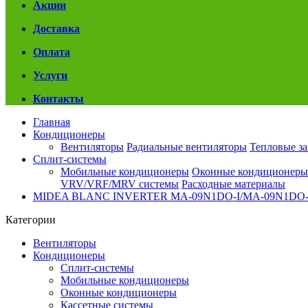
Акции
Доставка
Оплата
Услуги
Контакты
Главная
Кондиционеры
Вентиляторы
Радиальные вентиляторы
Тепловые з
Сплит-системы
Мобильные кондиционеры
Оконные кондиционеры
VRV/VRF/MRV системы
Расходные материалы
MIDEA BLANC INVERTER MA-09N1DO-I/MA-09N1DO
Категории
Вентиляторы
Кондиционеры
Сплит-системы
Мобильные кондиционеры
Оконные кондиционеры
Кассетные системы