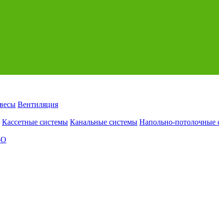
авесы
Вентиляция
Кассетные системы
Канальные системы
Напольно-потолочные 
-O