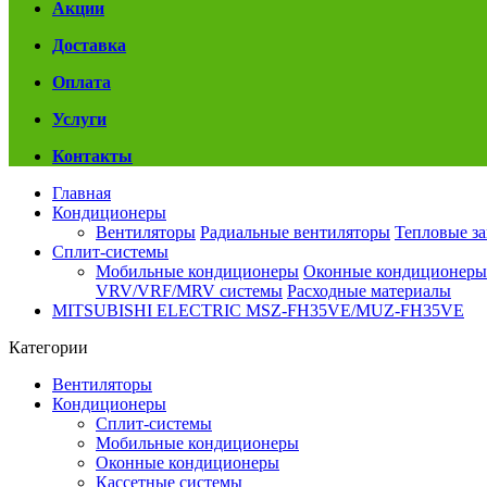
Акции
Доставка
Оплата
Услуги
Контакты
Главная
Кондиционеры
Вентиляторы
Радиальные вентиляторы
Тепловые з
Сплит-системы
Мобильные кондиционеры
Оконные кондиционеры
VRV/VRF/MRV системы
Расходные материалы
MITSUBISHI ELECTRIC MSZ-FH35VE/MUZ-FH35VE
Категории
Вентиляторы
Кондиционеры
Сплит-системы
Мобильные кондиционеры
Оконные кондиционеры
Кассетные системы