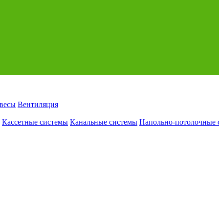
авесы
Вентиляция
Кассетные системы
Канальные системы
Напольно-потолочные 