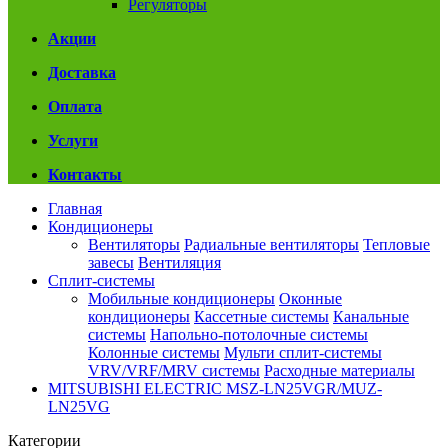
Регуляторы
Акции
Доставка
Оплата
Услуги
Контакты
Главная
Кондиционеры
Вентиляторы
Радиальные вентиляторы
Тепловые
завесы
Вентиляция
Сплит-системы
Мобильные кондиционеры
Оконные
кондиционеры
Кассетные системы
Канальные
системы
Напольно-потолочные системы
Колонные системы
Мульти сплит-системы
VRV/VRF/MRV системы
Расходные материалы
MITSUBISHI ELECTRIC MSZ-LN25VGR/MUZ-
LN25VG
Категории