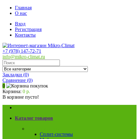
Главная
О нас
Вход
Регистрация
Контакты
+7 (978) 147-72-71
info@mikro-climat.ru
Закладки (0)
Сравнение
(0)
0
Корзина:
0 р.
В корзине пусто!
Каталог товаров
Кондиционеры
Сплит-системы