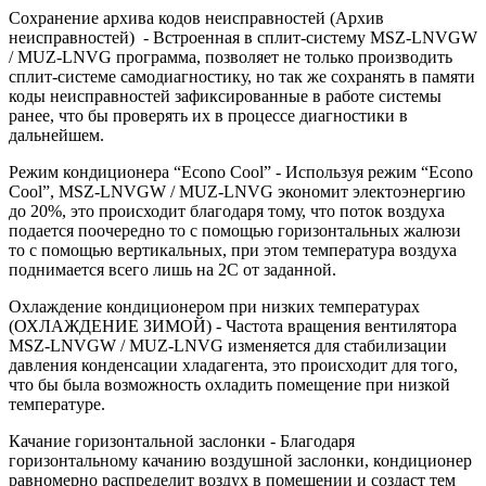
Сохранение архива кодов неисправностей (Архив
неисправностей) - Встроенная в сплит-систему MSZ-LNVGW
/ MUZ-LNVG программа, позволяет не только производить
сплит-системе самодиагностику, но так же сохранять в памяти
коды неисправностей зафиксированные в работе системы
ранее, что бы проверять их в процессе диагностики в
дальнейшем.
Режим кондиционера “Econo Cool” - Используя режим “Econo
Cool”, MSZ-LNVGW / MUZ-LNVG экономит электоэнергию
до 20%, это происходит благодаря тому, что поток воздуха
подается поочередно то с помощью горизонтальных жалюзи
то с помощью вертикальных, при этом температура воздуха
поднимается всего лишь на 2С от заданной.
Охлаждение кондиционером при низких температурах
(ОХЛАЖДЕНИЕ ЗИМОЙ) - Частота вращения вентилятора
MSZ-LNVGW / MUZ-LNVG изменяется для стабилизации
давления конденсации хладагента, это происходит для того,
что бы была возможность охладить помещение при низкой
температуре.
Качание горизонтальной заслонки - Благодаря
горизонтальному качанию воздушной заслонки, кондиционер
равномерно распределит воздух в помещении и создаст тем