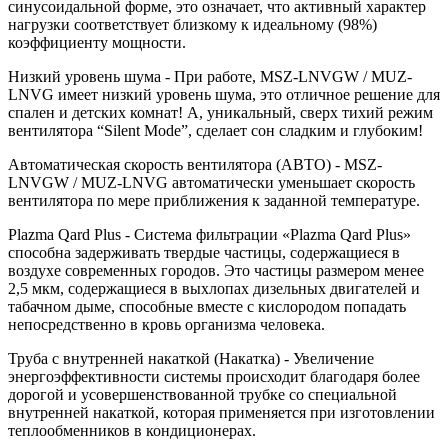
синусоидальной форме, это означает, что активный характер
нагрузки соответствует близкому к идеальному (98%)
коэффициенту мощности.
Низкий уровень шума - При работе, MSZ-LNVGW / MUZ-
LNVG имеет низкий уровень шума, это отличное решение для
спален и детских комнат! А, уникальный, сверх тихий режим
вентилятора “Silent Mode”, сделает сон сладким и глубоким!
Автоматическая скорость вентилятора (АВТО) - MSZ-
LNVGW / MUZ-LNVG автоматически уменьшает скорость
вентилятора по мере приближения к заданной температуре.
Plazma Qard Plus - Система фильтрации «Plazma Qard Plus»
способна задерживать твердые частицы, содержащиеся в
воздухе современных городов. Это частицы размером менее
2,5 мкм, содержащиеся в выхлопах дизельных двигателей и
табачном дыме, способные вместе с кислородом попадать
непосредственно в кровь организма человека.
Труба с внутренней накаткой (Накатка) - Увеличение
энергоэффективности системы происходит благодаря более
дорогой и усовершенствованной трубке со специальной
внутренней накаткой, которая применяется при изготовлении
теплообменников в кондиционерах.