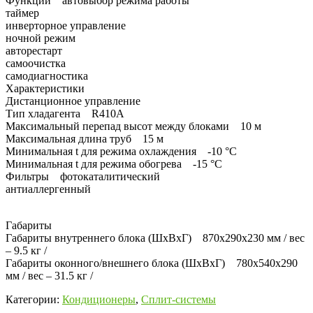
Функции автовыбор режима работы
таймер
инверторное управление
ночной режим
авторестарт
самоочистка
самодиагностика
Характеристики
Дистанционное управление
Тип хладагента R410А
Максимальный перепад высот между блоками 10 м
Максимальная длина труб 15 м
Минимальная t для режима охлаждения -10 °C
Минимальная t для режима обогрева -15 °C
Фильтры фотокаталитический
антиаллергенный
Габариты
Габариты внутреннего блока (ШхВхГ) 870x290x230 мм / вес
– 9.5 кг /
Габариты оконного/внешнего блока (ШхВхГ) 780x540x290
мм / вес – 31.5 кг /
Категории:
Кондиционеры
,
Сплит-системы