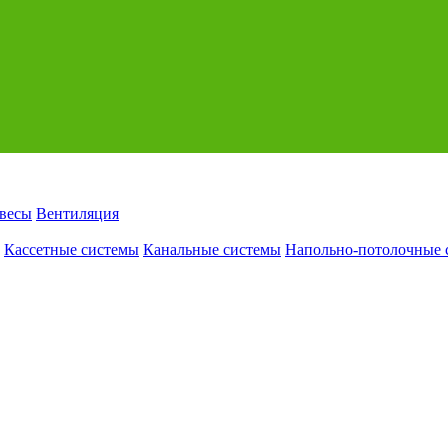
авесы
Вентиляция
Кассетные системы
Канальные системы
Напольно-потолочные 