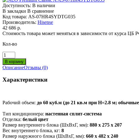
Доступность:
В наличии
В закладки
В сравнение
Код товара:
AS-07HR4SYDTG035
Производитель:
Hisense
42 686 р.
Стоимость товара может меняться в зависимости от курса ЦБ 
Кол-во
Описание
Отзывы (0)
Характеристики
Рабочий объем:
до 60 куб.м (до 21 кв.м при Н=2.8 м; обычны
Тип кондиционера:
настенная сплит-система
Отделка:
белый цвет
Размер внутреннего блока (ШхВхГ, мм):
880 х 275 х 207
Вес внутреннего блока, кг:
8
Размер наружного блока (ШхВхГ, мм):
660 х 482 х 240