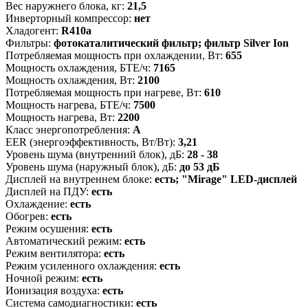
Вес наружнего блока, кг:
21,5
Инверторный компрессор:
нет
Хладогент:
R410a
Фильтры:
фотокаталитический фильтр; фильтр Silver Ion
Потребляемая мощность при охлаждении, Вт:
655
Мощность охлаждения, БТЕ/ч:
7165
Мощность охлаждения, Вт:
2100
Потребляемая мощность при нагреве, Вт:
610
Мощность нагрева, БТЕ/ч:
7500
Мощность нагрева, Вт:
2200
Класс энергопотребления:
A
EER (энергоэффективность, Вт/Вт):
3,21
Уровень шума (внутренний блок), дБ:
28 - 38
Уровень шума (наружный блок), дБ:
до 53 дБ
Дисплей на внутреннем блоке:
есть; "Mirage" LED-дисплей
Дисплей на ПДУ:
есть
Охлаждение:
есть
Обогрев:
есть
Режим осушения:
есть
Автоматический режим:
есть
Режим вентилятора:
есть
Режим усиленного охлаждения:
есть
Ночной режим:
есть
Ионизация воздуха:
есть
Система самодиагностики:
есть