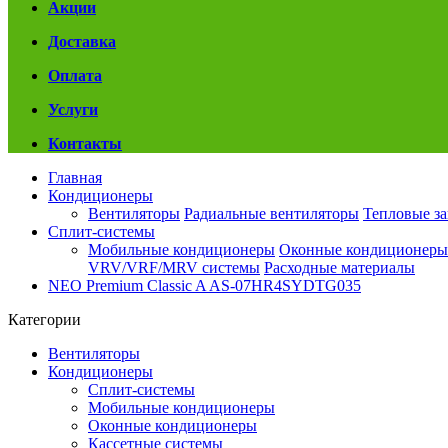
Акции
Доставка
Оплата
Услуги
Контакты
Главная
Кондиционеры
Вентиляторы
Радиальные вентиляторы
Тепловые з
Сплит-системы
Мобильные кондиционеры
Оконные кондиционеры
VRV/VRF/MRV системы
Расходные материалы
NEO Premium Classic A AS-07HR4SYDTG035
Категории
Вентиляторы
Кондиционеры
Сплит-системы
Мобильные кондиционеры
Оконные кондиционеры
Кассетные системы