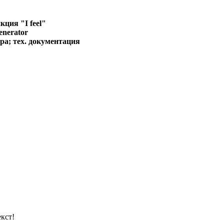
ция "I feel"
enerator
ра; тех. документация
кст!