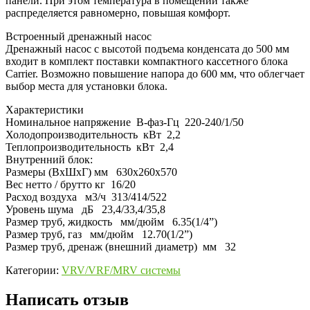
панели. При этом температура в помещении также
распределяется равномерно, повышая комфорт.
Встроенный дренажный насос
Дренажный насос с высотой подъема конденсата до 500 мм
входит в комплект поставки компактного кассетного блока
Carrier. Возможно повышение напора до 600 мм, что облегчает
выбор места для установки блока.
Характеристики
Номинальное напряжение В-фаз-Гц 220-240/1/50
Холодопроизводительность кВт 2,2
Теплопроизводительность кВт 2,4
Внутренний блок:
Размеры (ВхШхГ) мм 630x260x570
Вес нетто / брутто кг 16/20
Расход воздуха м3/ч 313/414/522
Уровень шума дБ 23,4/33,4/35,8
Размер труб, жидкость мм/дюйм 6.35(1/4”)
Размер труб, газ мм/дюйм 12.70(1/2”)
Размер труб, дренаж (внешний диаметр) мм 32
Категории:
VRV/VRF/MRV системы
Написать отзыв