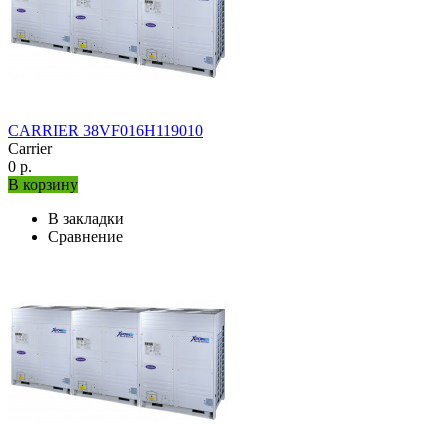
CARRIER 38VF016H119010
Carrier
0 р.
В корзину
В закладки
Сравнение