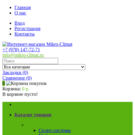
Главная
О нас
Вход
Регистрация
Контакты
+7 (978) 147-72-71
info@mikro-climat.ru
Закладки (0)
Сравнение
(0)
0
Корзина:
0 р.
В корзине пусто!
Каталог товаров
Кондиционеры
Сплит-системы