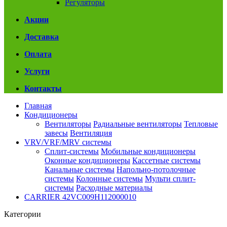
Регуляторы
Акции
Доставка
Оплата
Услуги
Контакты
Главная
Кондиционеры
Вентиляторы
Радиальные вентиляторы
Тепловые
завесы
Вентиляция
VRV/VRF/MRV системы
Сплит-системы
Мобильные кондиционеры
Оконные кондиционеры
Кассетные системы
Канальные системы
Напольно-потолочные
системы
Колонные системы
Мульти сплит-
системы
Расходные материалы
CARRIER 42VC009H112000010
Категории