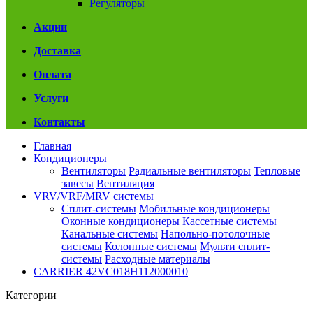
Регуляторы
Акции
Доставка
Оплата
Услуги
Контакты
Главная
Кондиционеры
Вентиляторы
Радиальные вентиляторы
Тепловые
завесы
Вентиляция
VRV/VRF/MRV системы
Сплит-системы
Мобильные кондиционеры
Оконные кондиционеры
Кассетные системы
Канальные системы
Напольно-потолочные
системы
Колонные системы
Мульти сплит-
системы
Расходные материалы
CARRIER 42VC018H112000010
Категории