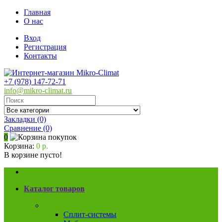
Главная
О нас
Вход
Регистрация
Контакты
+7 (978) 147-72-71
info@mikro-climat.ru
Закладки (0)
Сравнение
(0)
0
Корзина:
0 р.
В корзине пусто!
Каталог товаров
Кондиционеры
Сплит-системы