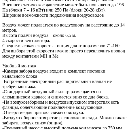
Внешнее статическое давление может быть повышено до 196
Па (блоки 7 – 16 кВт) или 250 Па (блоки 20-28 кВт).
Широкие возможности подключения воздуховодов
Воздух может подаваться по воздуховоду на расстояние до 14
метров.
Высота подачи воздуха – около 6,5 м.
4 скорости вентилятора.
Средне-высокая скорость – опция для типоразмеров 71-160.
Для выбора этой скорости нужно просто переключить провод
между контактами MH и Me.
Удобный монтаж
-Камера забора воздуха входит в комплект поставки
канального блока
-Встроенный электронный расширительный клапан не
требует монтажа.
-Стандартный воздушный фильтр размещается на
алюминиевом каркасе и снимается вниз со дна блока.
-На воздухозаборном и воздуховыпускном отверстиях есть
фланцы, облегчающие подключение воздуховодов.
-Отверстие для притока свежего воздуха.
-Воздухозаборное отверстие расположено сзади. Можно также
забирать воздух снизу (опция).
-Дренажный насос с высотой подъема конденсата до 750 мм