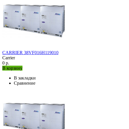
CARRIER 38VF016H119010
Carrier
0 р.
В корзину
В закладки
Сравнение