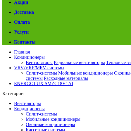
Акции
Доставка
Оплата
Услуги
Контакты
Главная
Кондиционеры
Вентиляторы
Радиальные вентиляторы
Тепловые з
VRV/VRF/MRV системы
Сплит-системы
Мобильные кондиционеры
Оконны
системы
Расходные материалы
ENERGOLUX SMZC18V1AI
Категории
Вентиляторы
Кондиционеры
Сплит-системы
Мобильные кондиционеры
Оконные кондиционеры
Кассетные системы