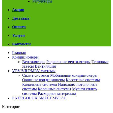
Регуляторы
Акции
Доставка
Оплата
Услуги
Контакты
Главная
Кондиционеры
Вентиляторы
Радиальные вентиляторы
Тепловые
завесы
Вентиляция
VRV/VRF/MRV системы
Сплит-системы
Мобильные кондиционеры
Оконные кондиционеры
Кассетные системы
Канальные системы
Напольно-потолочные
системы
Колонные системы
Мульти сплит-
системы
Расходные материалы
ENERGOLUX SMZCF24V1AI
Категории