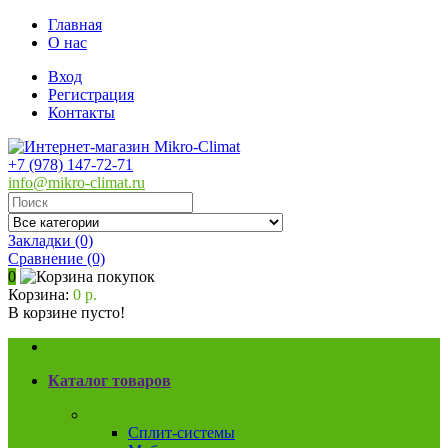
Главная
О нас
Вход
Регистрация
Контакты
+7 (978) 147-72-71
info@mikro-climat.ru
Закладки (0)
Сравнение
(0)
0
Корзина:
0 р.
В корзине пусто!
Каталог товаров
Кондиционеры
Сплит-системы