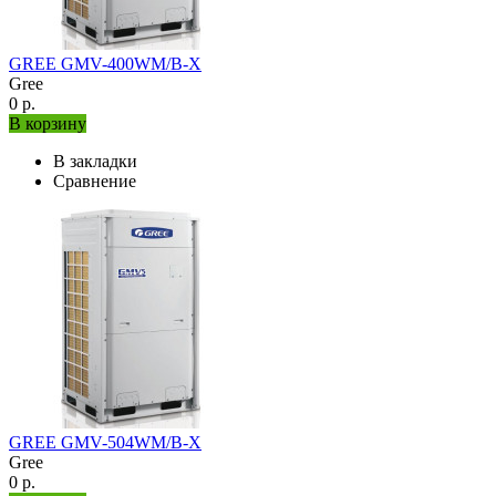
GREE GMV-400WM/B-X
Gree
0 р.
В корзину
В закладки
Сравнение
GREE GMV-504WM/B-X
Gree
0 р.