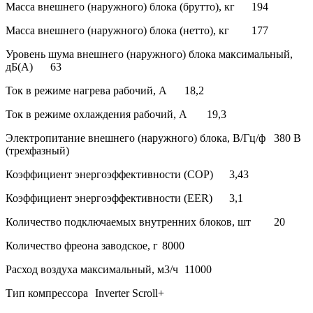
Масса внешнего (наружного) блока (брутто), кг
194
Масса внешнего (наружного) блока (нетто), кг
177
Уровень шума внешнего (наружного) блока максимальный,
дБ(А)
63
Ток в режиме нагрева рабочий, А
18,2
Ток в режиме охлаждения рабочий, А
19,3
Электропитание внешнего (наружного) блока, В/Гц/ф
380 В
(трехфазный)
Коэффициент энергоэффективности (COP)
3,43
Коэффициент энергоэффективности (EER)
3,1
Количество подключаемых внутренних блоков, шт
20
Количество фреона заводское, г
8000
Расход воздуха максимальный, м3/ч
11000
Тип компрессора
Inverter Scroll+