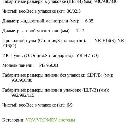
Габаритные размеры в упаковке (Ш/Г/В) (мм):
930/930/330
Чистый вес/Вес в упаковке (кг):
30/32.5
Диаметр жидкостной магистрали (мм):
6.35
Диаметр газовой магистрали (мм):
12.7
Проводной пульт (O-опция,S-стандартно):
YR-E14(S), YR-
E16(O)
ИК-Пульт: (O-Опция,S-стандартно):
YR-H71(O)
Модель панели:
PB-950JB
Габаритные размеры панели без упаковки (Ш/Г/В) (мм):
950/950/80
Габаритные размеры панели в упаковке (Ш/Г/В) (мм):
992/992/115
Чистый вес/Вес в упаковке (кг):
6/9
Категории:
VRV/VRF/MRV системы