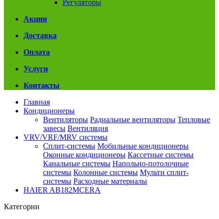
Регуляторы
Акции
Доставка
Оплата
Услуги
Контакты
Главная
Кондиционеры
Вентиляторы
Радиальные вентиляторы
Тепловые
завесы
Вентиляция
VRV/VRF/MRV системы
Сплит-системы
Мобильные кондиционеры
Оконные кондиционеры
Кассетные системы
Канальные системы
Напольно-потолочные
системы
Колонные системы
Мульти сплит-
системы
Расходные материалы
HAIER AB182MCERA
Категории