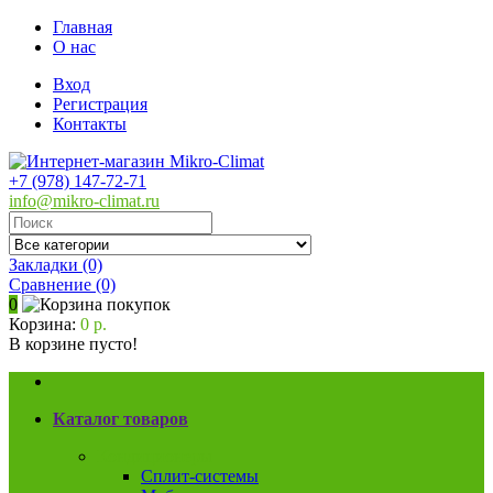
Главная
О нас
Вход
Регистрация
Контакты
+7 (978) 147-72-71
info@mikro-climat.ru
Закладки (0)
Сравнение
(0)
0
Корзина:
0 р.
В корзине пусто!
Каталог товаров
Кондиционеры
Сплит-системы