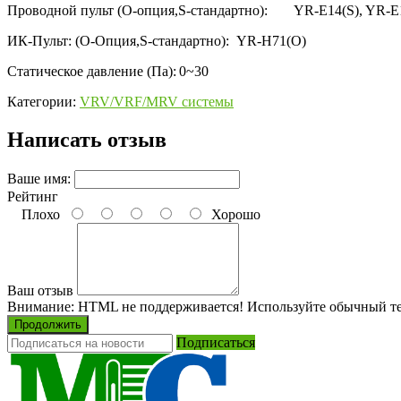
Проводной пульт (O-опция,S-стандартно):
YR-E14(S), YR-E
ИК-Пульт: (O-Опция,S-стандартно):
YR-H71(O)
Статическое давление (Па):
0~30
Категории:
VRV/VRF/MRV системы
Написать отзыв
Ваше имя:
Рейтинг
Плохо
Хорошо
Ваш отзыв
Внимание:
HTML не поддерживается! Используйте обычный те
Продолжить
Подписаться