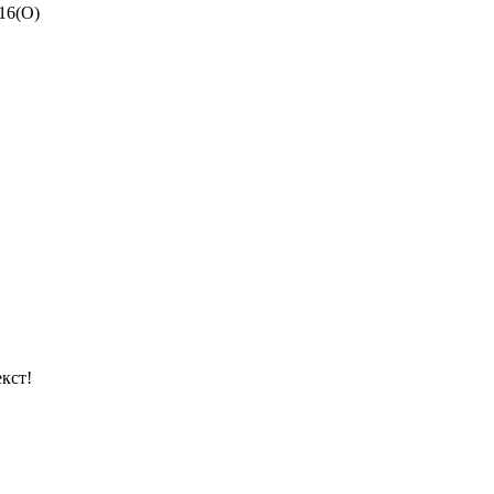
16(O)
кст!