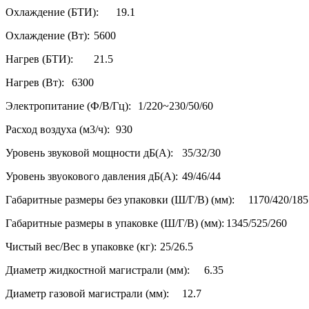
Охлаждение (БТИ):
19.1
Охлаждение (Вт):
5600
Нагрев (БТИ):
21.5
Нагрев (Вт):
6300
Электропитание (Ф/В/Гц):
1/220~230/50/60
Расход воздуха (м3/ч):
930
Уровень звуковой мощности дБ(А):
35/32/30
Уровень звуокового давления дБ(А):
49/46/44
Габаритные размеры без упаковки (Ш/Г/В) (мм):
1170/420/185
Габаритные размеры в упаковке (Ш/Г/В) (мм):
1345/525/260
Чистый вес/Вес в упаковке (кг):
25/26.5
Диаметр жидкостной магистрали (мм):
6.35
Диаметр газовой магистрали (мм):
12.7