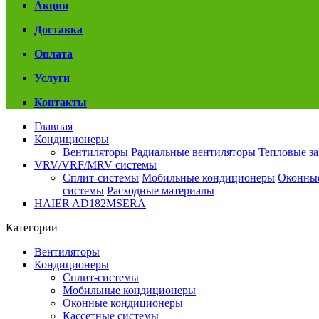
Акции
Доставка
Оплата
Услуги
Контакты
Главная
Кондиционеры
Вентиляторы
Радиальные вентиляторы
Тепловые з
VRV/VRF/MRV системы
Сплит-системы
Мобильные кондиционеры
Оконны
системы
Расходные материалы
HAIER AD182MSERA
Категории
Вентиляторы
Кондиционеры
Сплит-системы
Мобильные кондиционеры
Оконные кондиционеры
Кассетные системы