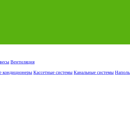
авесы
Вентиляция
е кондиционеры
Кассетные системы
Канальные системы
Наполь