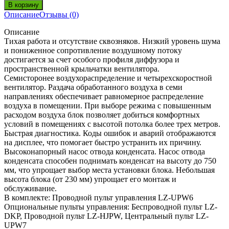
Описание
Отзывы (0)
Описание
Тихая работа и отсутствие сквозняков. Низкий уровень шума
и пониженное сопротивление воздушному потоку
достигается за счет особого профиля диффузора и
пространственной крыльчатки вентилятора.
Семисторонее воздухораспределение и четырехскоростной
вентилятор. Раздача обработанного воздуха в семи
направлениях обеспечивает равномерное распределение
воздуха в помещении. При выборе режима с повышенным
расходом воздуха блок позволяет добиться комфортных
условий в помещениях с высотой потолка более трех метров.
Быстрая диагностика. Коды ошибок и аварий отображаются
на дисплее, что помогает быстро устранить их причину.
Высоконапорный насос отвода конденсата. Насос отвода
конденсата способен поднимать конденсат на высоту до 750
мм, что упрощает выбор места установки блока. Небольшая
высота блока (от 230 мм) упрощает его монтаж и
обслуживание.
В комплекте: Проводной пульт управления LZ-UPW6
Опциональные пульты управления: Беспроводной пульт LZ-
DKP, Проводной пульт LZ-HJPW, Центральный пульт LZ-
UPW7